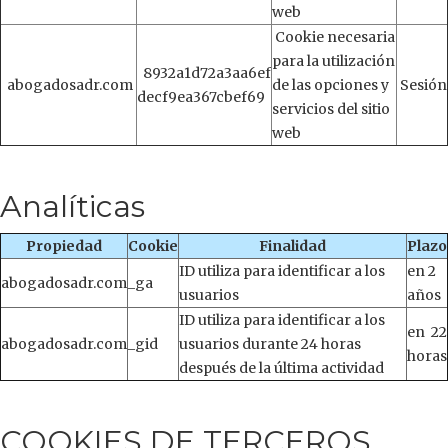
web
Cookie necesaria
para la utilización
8932a1d72a3aa6ef
abogadosadr.com
de las opciones y
Sesión
decf9ea367cbef69
servicios del sitio
web
Analíticas
Propiedad
Cookie
Finalidad
Plazo
ID utiliza para identificar a los
en 2
abogadosadr.com
_ga
usuarios
años
ID utiliza para identificar a los
en 22
abogadosadr.com
_gid
usuarios durante 24 horas
horas
después de la última actividad
COOKIES DE TERCEROS